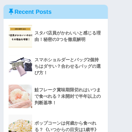
Recent Posts
スタバ店員がかわいいと感じる理
由！秘密の3つを徹底解明
スマホショルダーとバッグ2個持
ちはダサい？合わせるバッグの選
び方！
鮭フレーク賞味期限切れはいつま
で食べれる？未開封で半年以上の
判断基準！
ポップコーンは何歳から食べれ
る？《いつからの目安は1歳半》