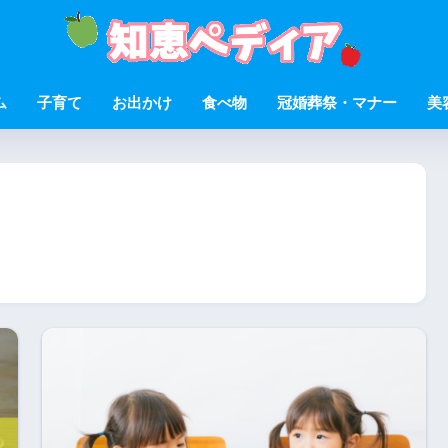
ム
子育て
お出かけ
食べ物
冠婚葬祭・マナー
美