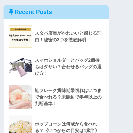
Recent Posts
スタバ店員がかわいいと感じる理
由！秘密の3つを徹底解明
スマホショルダーとバッグ2個持
ちはダサい？合わせるバッグの選
び方！
鮭フレーク賞味期限切れはいつま
で食べれる？未開封で半年以上の
判断基準！
ポップコーンは何歳から食べれ
る？《いつからの目安は1歳半》