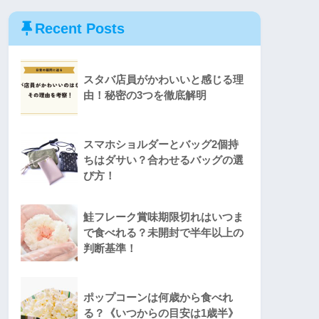
Recent Posts
スタバ店員がかわいいと感じる理
由！秘密の3つを徹底解明
スマホショルダーとバッグ2個持
ちはダサい？合わせるバッグの選
び方！
鮭フレーク賞味期限切れはいつま
で食べれる？未開封で半年以上の
判断基準！
ポップコーンは何歳から食べれ
る？《いつからの目安は1歳半》