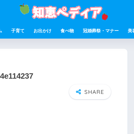
ム
子育て
お出かけ
食べ物
冠婚葬祭・マナー
美
64e114237