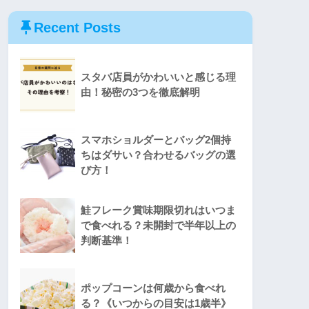
Recent Posts
スタバ店員がかわいいと感じる理
由！秘密の3つを徹底解明
スマホショルダーとバッグ2個持
ちはダサい？合わせるバッグの選
び方！
鮭フレーク賞味期限切れはいつま
で食べれる？未開封で半年以上の
判断基準！
ポップコーンは何歳から食べれ
る？《いつからの目安は1歳半》