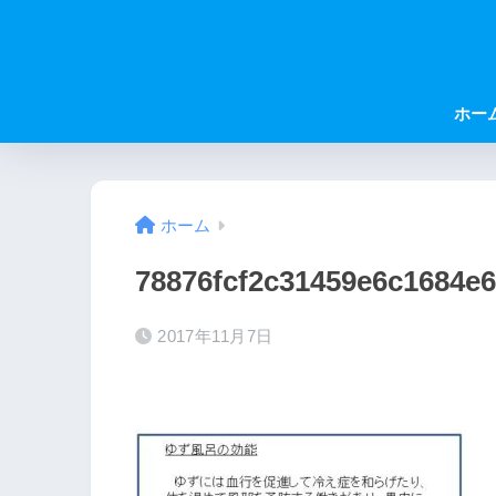
ホー
ホーム
78876fcf2c31459e6c1684e
2017年11月7日