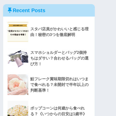
Recent Posts
スタバ店員がかわいいと感じる理
由！秘密の3つを徹底解明
スマホショルダーとバッグ2個持
ちはダサい？合わせるバッグの選
び方！
鮭フレーク賞味期限切れはいつま
で食べれる？未開封で半年以上の
判断基準！
ポップコーンは何歳から食べれ
る？《いつからの目安は1歳半》