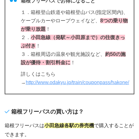
箱根フリーパスでお得になること
１．箱根登山鉄道や箱根登山バス(指定区間内)、
ケーブルカーやロープウェイなど、
8つの乗り物
が乗り放題
！
２．
小田急線（発駅～小田原まで）の往復きっ
ぷ付き
！
３．箱根周辺の温泉や観光施設など、
約50の施
設が優待・割引料金に
！
詳しくはこちら
→
http://www.odakyu.jp/train/couponpass/hakone/
箱根フリーパスの買い方は？
箱根フリーパスは
小田急線各駅の券売機
で購入することが
できます。