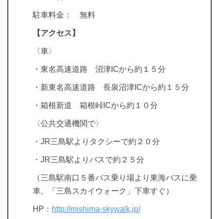
駐車料金： 無料
【アクセス】
〈車〉
・東名高速道路 沼津ICから約１５分
・新東名高速道路 長泉沼津ICから約１５分
・箱根新道 箱根峠ICから約１０分
〈公共交通機関で〉
・JR三島駅よりタクシーで約２０分
・JR三島駅よりバスで約２５分
（三島駅南口５番バス乗り場より東海バスに乗
車、「三島スカイウォーク」下車すぐ）
HP：
http://mishima-skywalk.jp/