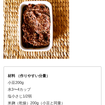
材料 （作りやすい分量）
小豆200g
水3〜4カップ
塩小さじ1/2弱
米麹（乾燥）200g（小豆と同量）