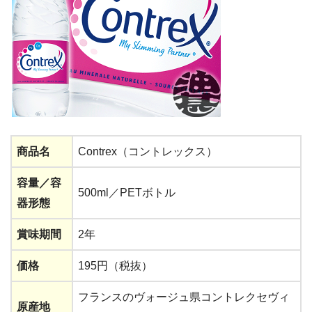
商品名
Contrex（コントレックス）
容量／容
500ml／PETボトル
器形態
賞味期間
2年
価格
195円（税抜）
フランスのヴォージュ県コントレクセヴィ
原産地