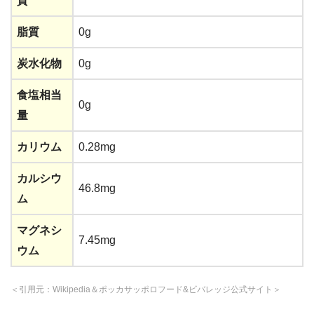
質
脂質
0g
炭水化物
0g
食塩相当
0g
量
カリウム
0.28mg
カルシウ
46.8mg
ム
マグネシ
7.45mg
ウム
＜引用元：Wikipedia＆ポッカサッポロフード&ビバレッジ公式サイト＞