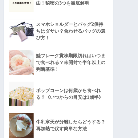
由！秘密の3つを徹底解明
スマホショルダーとバッグ2個持
ちはダサい？合わせるバッグの選
び方！
鮭フレーク賞味期限切れはいつま
で食べれる？未開封で半年以上の
判断基準！
ポップコーンは何歳から食べれ
る？《いつからの目安は1歳半》
牛乳寒天が分離したらどうする？
再加熱で戻す簡単な方法