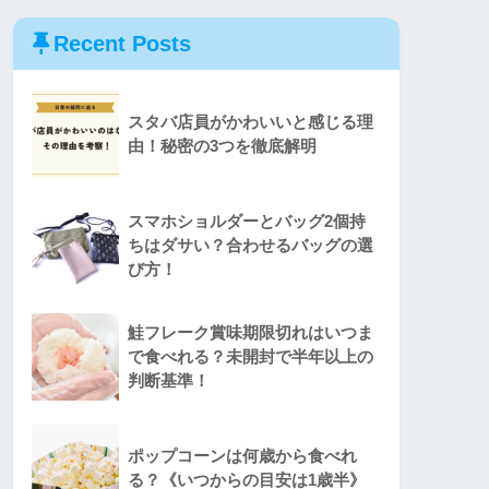
Recent Posts
スタバ店員がかわいいと感じる理
由！秘密の3つを徹底解明
スマホショルダーとバッグ2個持
ちはダサい？合わせるバッグの選
び方！
鮭フレーク賞味期限切れはいつま
で食べれる？未開封で半年以上の
判断基準！
ポップコーンは何歳から食べれ
る？《いつからの目安は1歳半》