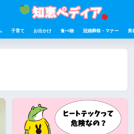
ム
子育て
お出かけ
食べ物
冠婚葬祭・マナー
美