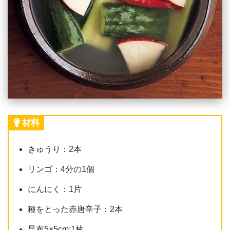
材料
きゅうり：2本
リンゴ：4分の1個
にんにく：1片
種をとった赤唐辛子：2本
昆布5×5cm:1枚