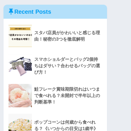
Recent Posts
スタバ店員がかわいいと感じる理
由！秘密の3つを徹底解明
スマホショルダーとバッグ2個持
ちはダサい？合わせるバッグの選
び方！
鮭フレーク賞味期限切れはいつま
で食べれる？未開封で半年以上の
判断基準！
ポップコーンは何歳から食べれ
る？《いつからの目安は1歳半》