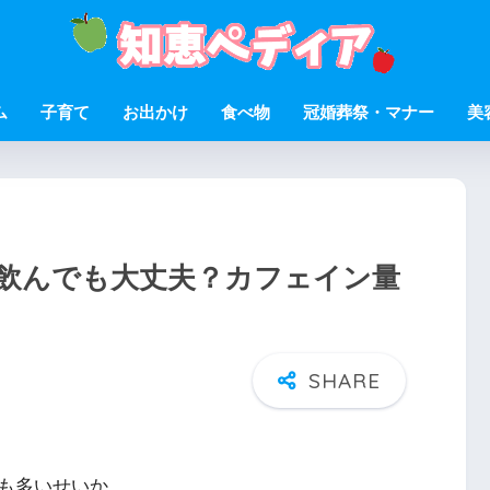
ム
子育て
お出かけ
食べ物
冠婚葬祭・マナー
美
飲んでも大丈夫？カフェイン量
も多いせいか、