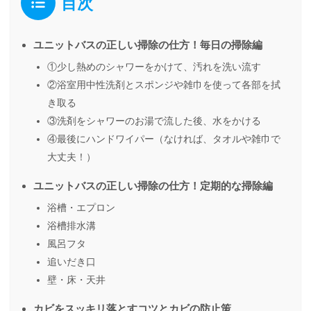
目次
ユニットバスの正しい掃除の仕方！毎日の掃除編
①少し熱めのシャワーをかけて、汚れを洗い流す
②浴室用中性洗剤とスポンジや雑巾を使って各部を拭
き取る
③洗剤をシャワーのお湯で流した後、水をかける
④最後にハンドワイパー（なければ、タオルや雑巾で
大丈夫！）
ユニットバスの正しい掃除の仕方！定期的な掃除編
浴槽・エプロン
浴槽排水溝
風呂フタ
追いだき口
壁・床・天井
カビをスッキリ落とすコツとカビの防止策