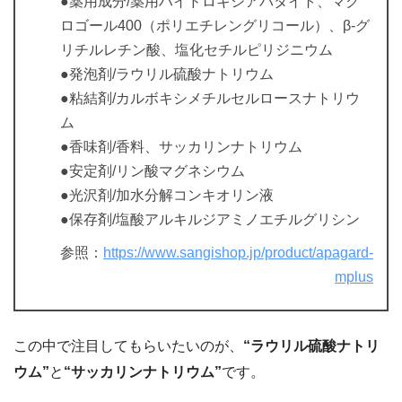
●薬用成分/薬用ハイドロキシアパタイト、マク
ロゴール400（ポリエチレングリコール）、β-グ
リチルレチン酸、塩化セチルピリジニウム
●発泡剤/ラウリル硫酸ナトリウム
●粘結剤/カルボキシメチルセルロースナトリウ
ム
●香味剤/香料、サッカリンナトリウム
●安定剤/リン酸マグネシウム
●光沢剤/加水分解コンキオリン液
●保存剤/塩酸アルキルジアミノエチルグリシン
参照：
https://www.sangishop.jp/product/apagard-
mplus
この中で注目してもらいたいのが、
“ラウリル硫酸ナトリ
ウム”
と
“サッカリンナトリウム”
です。