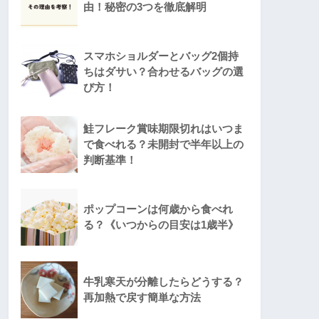
由！秘密の3つを徹底解明
スマホショルダーとバッグ2個持
ちはダサい？合わせるバッグの選
び方！
鮭フレーク賞味期限切れはいつま
で食べれる？未開封で半年以上の
判断基準！
ポップコーンは何歳から食べれ
る？《いつからの目安は1歳半》
牛乳寒天が分離したらどうする？
再加熱で戻す簡単な方法